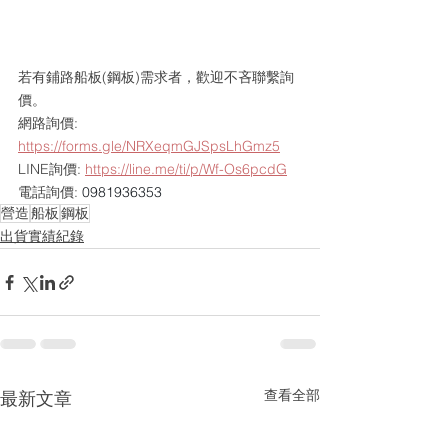
若有鋪路船板(鋼板)需求者，歡迎不吝聯繫詢
價。
網路詢價: 
https://forms.gle/NRXeqmGJSpsLhGmz5
LINE詢價: 
https://line.me/ti/p/Wf-Os6pcdG
電話詢價: 
0981936353
營造
船板
鋼板
出貨實績紀錄
查看全部
最新文章