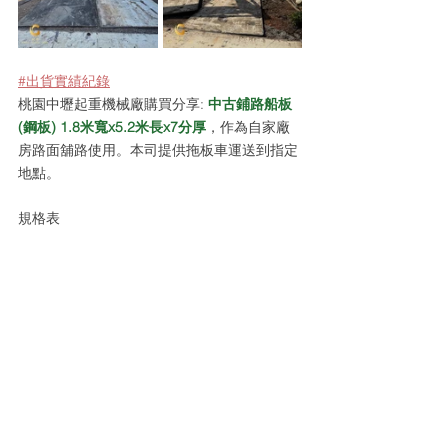
#出貨實績紀錄
桃園中壢起重機械廠購買分享: 
中古鋪路船板
(鋼板) 1.8米寬x5.2米長x7分厚
，作為自家廠
房路面舖路使用。本司提供拖板車運送到指定
地點。
規格表