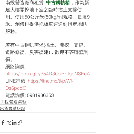
南投營造廠商租賃: 
中古鋼軌樁
，作為新
建大樓開挖地下室之臨時擋土支撐使
用。使用50公斤米(50kg/m)規格，長度9
米。創傅也提供拖板車運送到指定地點
服務。
若有中古鋼軌需求(擋土、開挖、支撐、
道路修復、災害復建)，歡迎不吝聯繫詢
價。
網路詢價: 
https://forms.gle/P54D3QuRdfgoNSEcA
LINE詢價: 
https://line.me/ti/p/Wf-
Os6pcdG
電話詢價: 
0981936353
工程
營造
鋼軌
出貨實績紀錄