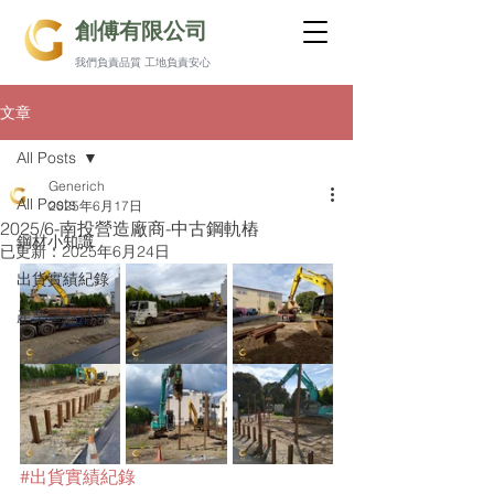
創傅有限公司
我們負責品質 工地負責安心
文章
All Posts
Generich
All Posts
2025年6月17日
2025/6-南投營造廠商-中古鋼軌樁
鋼材小知識
已更新：
2025年6月24日
出貨實績紀錄
產業重點消息
#出貨實績紀錄