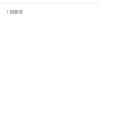
1 則留言
撰寫留言......
2024/16-新竹寶山40公斤
2023/8/17 
米鋼軌樁案
權工程案-鋪路
例
最新
藍亦華
2025年7月01日
謝謝貴公司協助
按讚
回覆
創傅有限公司
國際金屬交易丨中古鋼軌丨中古拆船板