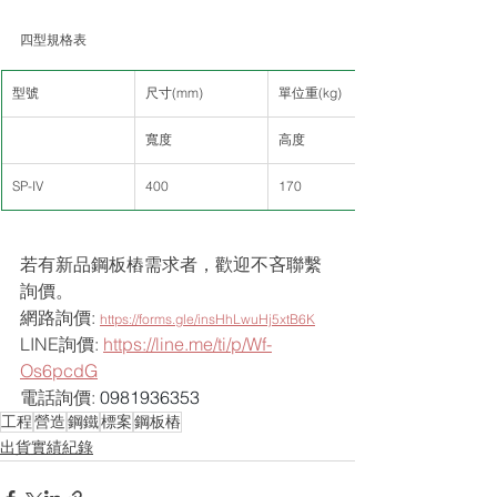
四型規格表
型號
尺寸(mm)
單位重(kg)
寬度
高度
SP-IV
400
170
若有新品鋼板樁需求者，歡迎不吝聯繫
詢價。
網路詢價: 
https://forms.gle/insHhLwuHj5xtB6K
LINE詢價: 
https://line.me/ti/p/Wf-
Os6pcdG
電話詢價: 
0981936353
工程
營造
鋼鐵
標案
鋼板樁
出貨實績紀錄